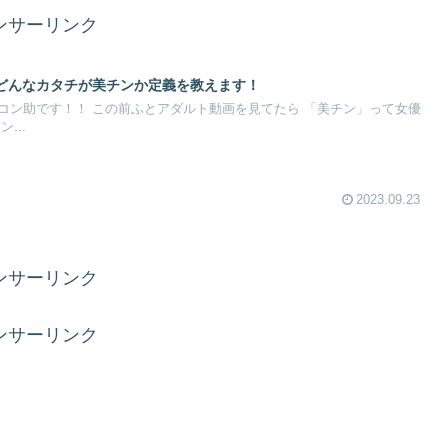
ンサーリンク
どんなカタチが美チンか定義を教えます！
コン助です！！ この前ふとアダルト動画を見てたら 「美チン」って女優
...
2023.09.23
ンサーリンク
ンサーリンク