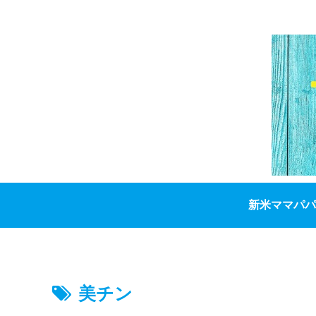
新米ママパパ
美チン