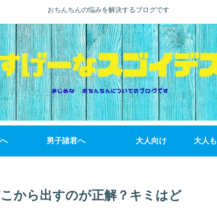
おちんちんの悩みを解決するブログです
へ
男子諸君へ
大人向け
大人も
こから出すのが正解？キミはど