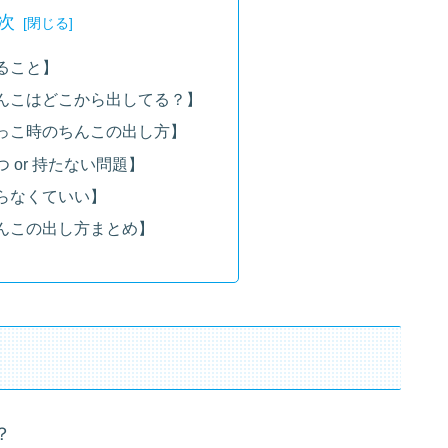
次
ること】
んこはどこから出してる？】
っこ時のちんこの出し方】
 or 持たない問題】
らなくていい】
んこの出し方まとめ】
？