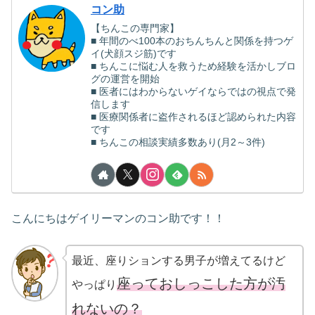
コン助
【ちんこの専門家】
■ 年間のべ100本のおちんちんと関係を持つゲ
イ(犬顔スジ筋)です
■ ちんこに悩む人を救うため経験を活かしブロ
グの運営を開始
■ 医者にはわからないゲイならではの視点で発
信します
■ 医療関係者に盗作されるほど認められた内容
です
■ ちんこの相談実績多数あり(月2～3件)
こんにちはゲイリーマンのコン助です！！
最近、座りションする男子が増えてるけど
座っておしっこした方が汚
やっぱり
れないの？