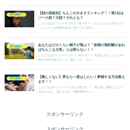
【顔の系統別】ちんこの大きさランキング！！第1位は
男子諸君へ
ソース顔？犬顔？それとも？
こんにちはゲイリーマンのコン助です！！ おちんちんが大きい人
って いくつか特徴があると思うけど 顔の...
あなたはどのくらい精子が飛ぶ？「射精の飛距離があれ
男子諸君へ
ばちんこも元気」とは限らない！！
こんにちはゲイリーマンのコン助です！！ 友達はオナニーした時
精子が頭を越えるくらい飛ぶって。 でも...
【難しくない】男なら一度はしたい！夢精する方法教え
男子諸君へ
ます！！
こんにちはゲイリーマンのコン助です！！ 実は僕、夢精したこと
がないんだ。 話によると「超絶気持ちいい...
スポンサーリンク
スポンサーリンク