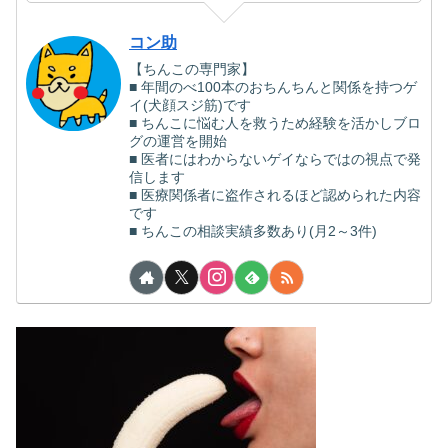
コン助
【ちんこの専門家】
■ 年間のべ100本のおちんちんと関係を持つゲ
イ(犬顔スジ筋)です
■ ちんこに悩む人を救うため経験を活かしブロ
グの運営を開始
■ 医者にはわからないゲイならではの視点で発
信します
■ 医療関係者に盗作されるほど認められた内容
です
■ ちんこの相談実績多数あり(月2～3件)