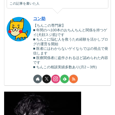
この記事を書いた人
コン助
【ちんこの専門家】
■ 年間のべ100本のおちんちんと関係を持つゲ
イ(犬顔スジ筋)です
■ ちんこに悩む人を救うため経験を活かしブロ
グの運営を開始
■ 医者にはわからないゲイならではの視点で発
信します
■ 医療関係者に盗作されるほど認められた内容
です
■ ちんこの相談実績多数あり(月2～3件)