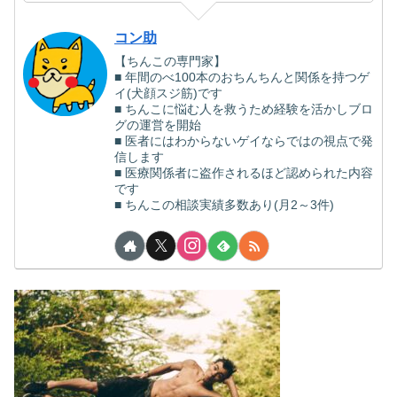
コン助
【ちんこの専門家】
■ 年間のべ100本のおちんちんと関係を持つゲ
イ(犬顔スジ筋)です
■ ちんこに悩む人を救うため経験を活かしブロ
グの運営を開始
■ 医者にはわからないゲイならではの視点で発
信します
■ 医療関係者に盗作されるほど認められた内容
です
■ ちんこの相談実績多数あり(月2～3件)