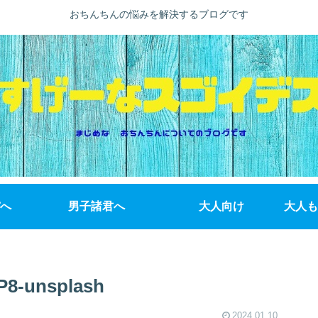
おちんちんの悩みを解決するブログです
へ
男子諸君へ
大人向け
大人も
P8-unsplash
2024.01.10