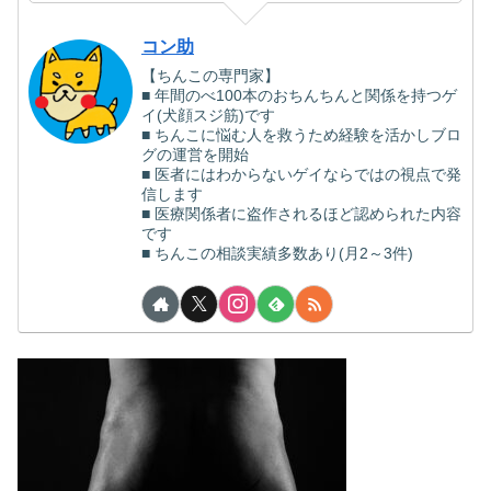
コン助
【ちんこの専門家】
■ 年間のべ100本のおちんちんと関係を持つゲ
イ(犬顔スジ筋)です
■ ちんこに悩む人を救うため経験を活かしブロ
グの運営を開始
■ 医者にはわからないゲイならではの視点で発
信します
■ 医療関係者に盗作されるほど認められた内容
です
■ ちんこの相談実績多数あり(月2～3件)