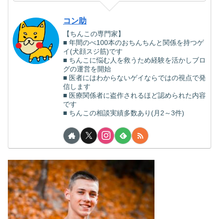
コン助
【ちんこの専門家】
■ 年間のべ100本のおちんちんと関係を持つゲ
イ(犬顔スジ筋)です
■ ちんこに悩む人を救うため経験を活かしブロ
グの運営を開始
■ 医者にはわからないゲイならではの視点で発
信します
■ 医療関係者に盗作されるほど認められた内容
です
■ ちんこの相談実績多数あり(月2～3件)