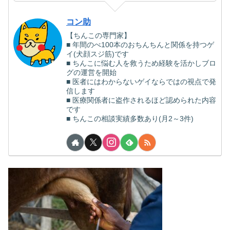
コン助
【ちんこの専門家】
■ 年間のべ100本のおちんちんと関係を持つゲ
イ(犬顔スジ筋)です
■ ちんこに悩む人を救うため経験を活かしブロ
グの運営を開始
■ 医者にはわからないゲイならではの視点で発
信します
■ 医療関係者に盗作されるほど認められた内容
です
■ ちんこの相談実績多数あり(月2～3件)