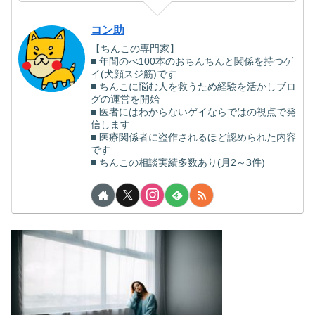
コン助
【ちんこの専門家】
■ 年間のべ100本のおちんちんと関係を持つゲ
イ(犬顔スジ筋)です
■ ちんこに悩む人を救うため経験を活かしブロ
グの運営を開始
■ 医者にはわからないゲイならではの視点で発
信します
■ 医療関係者に盗作されるほど認められた内容
です
■ ちんこの相談実績多数あり(月2～3件)