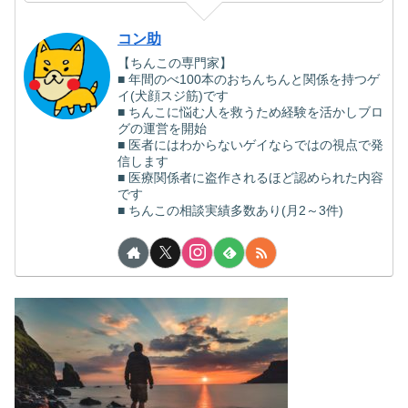
コン助
【ちんこの専門家】
■ 年間のべ100本のおちんちんと関係を持つゲ
イ(犬顔スジ筋)です
■ ちんこに悩む人を救うため経験を活かしブロ
グの運営を開始
■ 医者にはわからないゲイならではの視点で発
信します
■ 医療関係者に盗作されるほど認められた内容
です
■ ちんこの相談実績多数あり(月2～3件)