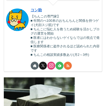
コン助
【ちんこの専門家】
■ 年間のべ100本のおちんちんと関係を持つゲ
イ(犬顔スジ筋)です
■ ちんこに悩む人を救うため経験を活かしブロ
グの運営を開始
■ 医者にはわからないゲイならではの視点で発
信します
■ 医療関係者に盗作されるほど認められた内容
です
■ ちんこの相談実績多数あり(月2～3件)