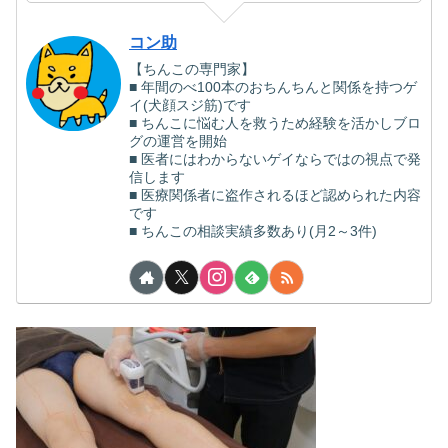
コン助
【ちんこの専門家】
■ 年間のべ100本のおちんちんと関係を持つゲ
イ(犬顔スジ筋)です
■ ちんこに悩む人を救うため経験を活かしブロ
グの運営を開始
■ 医者にはわからないゲイならではの視点で発
信します
■ 医療関係者に盗作されるほど認められた内容
です
■ ちんこの相談実績多数あり(月2～3件)