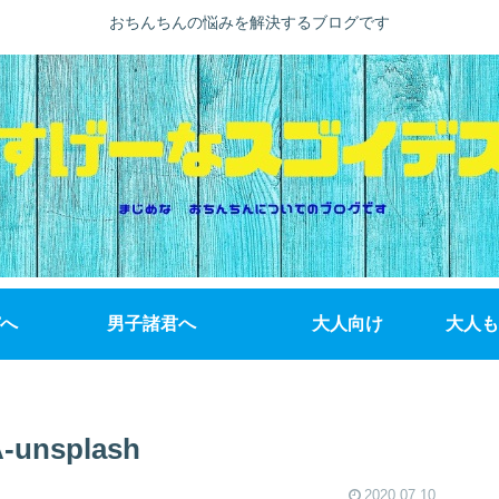
おちんちんの悩みを解決するブログです
へ
男子諸君へ
大人向け
大人も
A-unsplash
2020.07.10