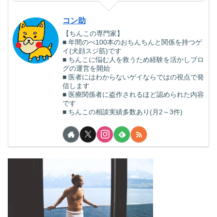
コン助
【ちんこの専門家】
■ 年間のべ100本のおちんちんと関係を持つゲ
イ(犬顔スジ筋)です
■ ちんこに悩む人を救うため経験を活かしブロ
グの運営を開始
■ 医者にはわからないゲイならではの視点で発
信します
■ 医療関係者に盗作されるほど認められた内容
です
■ ちんこの相談実績多数あり(月2～3件)