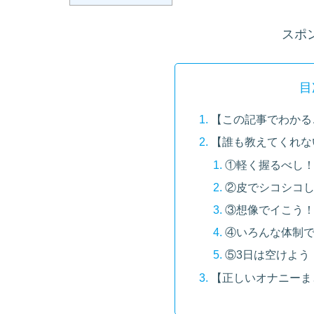
スポ
目
【この記事でわかる
【誰も教えてくれな
①軽く握るべし
②皮でシコシコ
③想像でイこう
④いろんな体制
⑤3日は空けよう
【正しいオナニーま