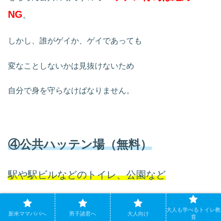
NG
。
しかし、誰がゲイか、ゲイであっても
変なことしないかは見抜けないため
自分で身を守らなけばなりません。
④公共ハッテン場（無料）
駅や駅ビルなどのトイレ、公園など
お金を払わないところ
です。
大人も学べるトイレ教
新米ママパパへ
男子諸君へ
大人向け
育