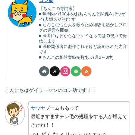
コン助
【ちんこの専門家】
■ 年間のべ100本のおちんちんと関係を持つゲ
イ(犬顔スジ筋)です
■ ちんこに悩む人を救うため経験を活かしブロ
グの運営を開始
■ 医者にはわからないゲイならではの視点で発
信します
■ 医療関係者に盗作されるほど認められた内容
です
■ ちんこの相談実績多数あり(月2～3件)
こんにちはゲイリーマンのコン助です！！
サウナ
ブームもあって
最近ますますチン毛の処理をする人が増えて
きたね！！
どんなメリット