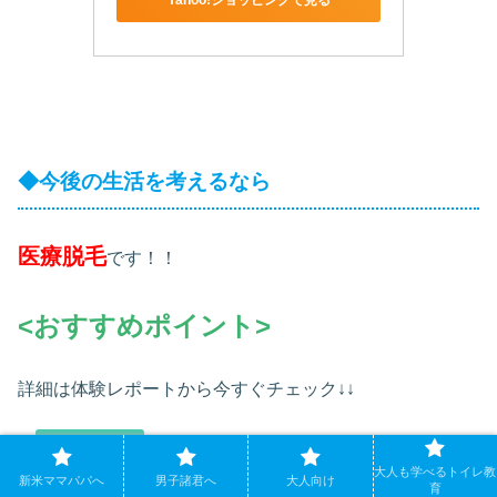
◆今後の生活を考えるなら
医療脱毛
です！！
<おすすめポイント>
詳細は体験レポートから今すぐチェック↓↓
大人も学べるトイレ教
新米ママパパへ
男子諸君へ
大人向け
【写真付】メンズ全身医療脱毛の体験談を全て
育