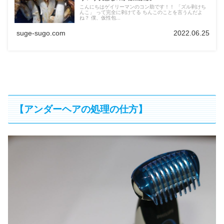
こんにちはゲイリーマンのコン助です！！ 「ズル剥けち
んこ」 って完全に剥けてる ちんこのことを言うんだよ
ね？ 僕、仮性包...
suge-sugo.com
2022.06.25
【アンダーヘアの処理の仕方】