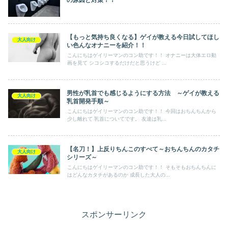
の原因と対策！！
【もっと気持ち良くなる】ゲイが教える今日試してほし
大人向け
い色んなオナニーを紹介！！
こんにちはゲイリーマンのコン助です！！ オナニーは大体エロ動
画を見て シコシコするだけだと思うけど ...
男性が乳首でも感じるようにする方法 ～ゲイが教える
大人向け
乳首開発手順～
こんにちはゲイリーマンのコン助です！！ 今回はおちんちんから
少し離れて 乳首についてです。 友達は乳...
【名刀！】上反りちんこのすべて～おちんちんのカタチ
大人向け
シリーズ～
こんにちはゲイリーマンのコン助です！！ そもそもおちんちんに
はどんなカタチがあるのか 成長した大人の...
スポンサーリンク