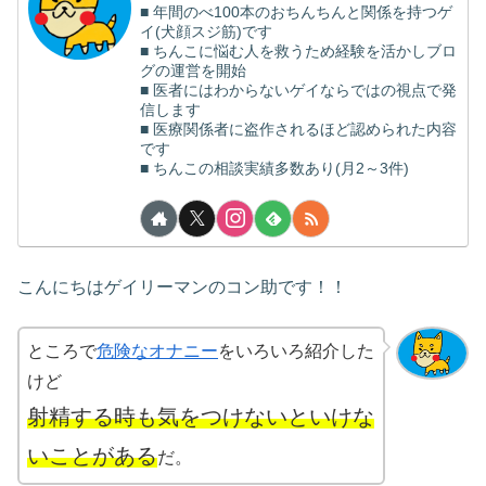
■ 年間のべ100本のおちんちんと関係を持つゲ
イ(犬顔スジ筋)です
■ ちんこに悩む人を救うため経験を活かしブロ
グの運営を開始
■ 医者にはわからないゲイならではの視点で発
信します
■ 医療関係者に盗作されるほど認められた内容
です
■ ちんこの相談実績多数あり(月2～3件)
こんにちはゲイリーマンのコン助です！！
ところで
危険なオナニー
をいろいろ紹介した
けど
射精する時も気をつけないといけな
いことがある
だ。