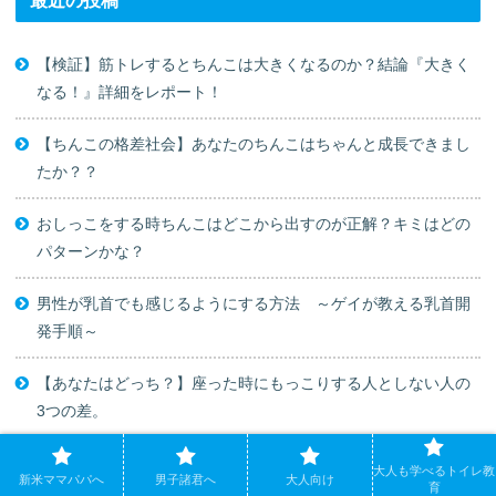
最近の投稿
【検証】筋トレするとちんこは大きくなるのか？結論『大きく
なる！』詳細をレポート！
【ちんこの格差社会】あなたのちんこはちゃんと成長できまし
たか？？
おしっこをする時ちんこはどこから出すのが正解？キミはどの
パターンかな？
男性が乳首でも感じるようにする方法 ～ゲイが教える乳首開
発手順～
【あなたはどっち？】座った時にもっこりする人としない人の
3つの差。
スポンサーリンク
大人も学べるトイレ教
新米ママパパへ
男子諸君へ
大人向け
育