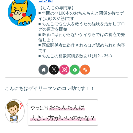
コン助
【ちんこの専門家】
■ 年間のべ100本のおちんちんと関係を持つゲ
イ(犬顔スジ筋)です
■ ちんこに悩む人を救うため経験を活かしブロ
グの運営を開始
■ 医者にはわからないゲイならではの視点で発
信します
■ 医療関係者に盗作されるほど認められた内容
です
■ ちんこの相談実績多数あり(月2～3件)
こんにちはゲイリーマンのコン助です！！
おちんちんは
やっぱり
大きい方がいいのかな？