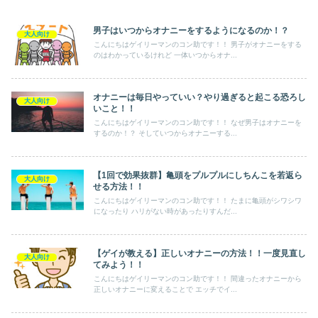
男子はいつからオナニーをするようになるのか！？
大人向け
こんにちはゲイリーマンのコン助です！！ 男子がオナニーをする
のはわかっているけれど 一体いつからオナ...
オナニーは毎日やっていい？やり過ぎると起こる恐ろし
大人向け
いこと！！
こんにちはゲイリーマンのコン助です！！ なぜ男子はオナニーを
するのか！？ そしていつからオナニーする...
【1回で効果抜群】亀頭をプルプルにしちんこを若返ら
大人向け
せる方法！！
こんにちはゲイリーマンのコン助です！！ たまに亀頭がシワシワ
になったり ハリがない時があったりすんだ...
【ゲイが教える】正しいオナニーの方法！！一度見直し
大人向け
てみよう！！
こんにちはゲイリーマンのコン助です！！ 間違ったオナニーから
正しいオナニーに変えることで エッチでイ...