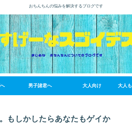
おちんちんの悩みを解決するブログです
へ
男子諸君へ
大人向け
大人も
。もしかしたらあなたもゲイか