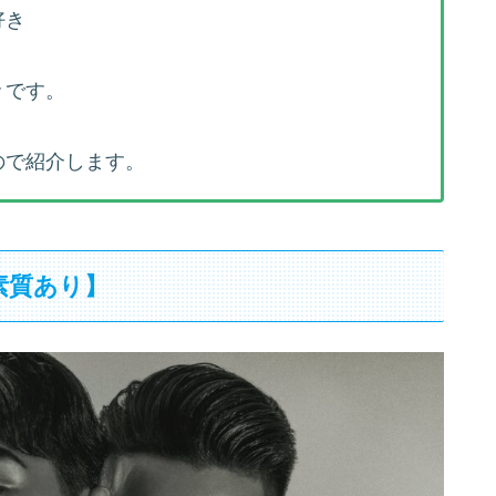
好き
々です。
ので紹介します。
素質あり】